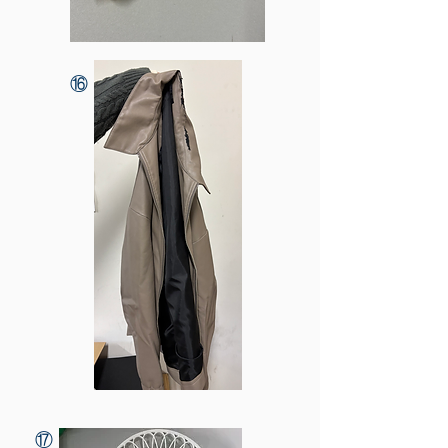
​⑯
​⑰