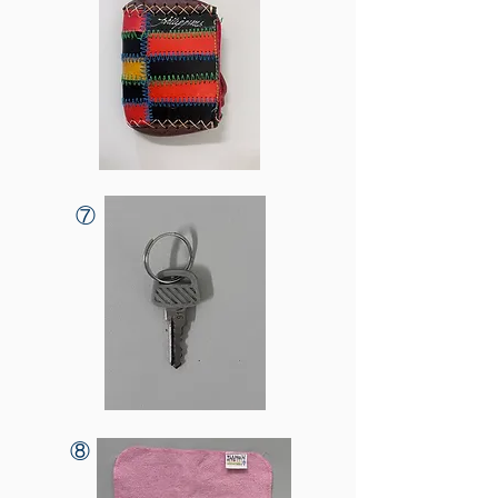
​⑦
​⑧