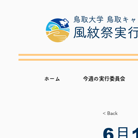
鳥取大学 鳥取キ
​風紋祭実
ホーム
今週の実行委員会
< Back
6月