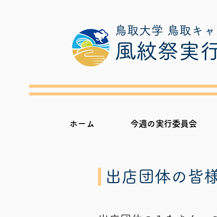
鳥取大学 鳥取キ
​風紋祭実
ホーム
今週の実行委員会
出店団体の皆