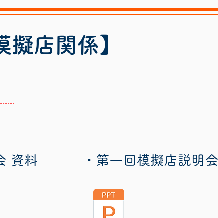
模擬店
関係】
会 資料
・第一回模擬店説明会 Po