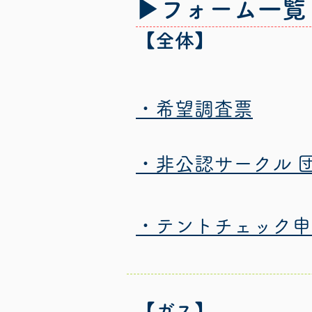
▶フォーム一覧
【全体】
​・希望調査票
​・非公認サークル 
​・テントチェック
【ガス】